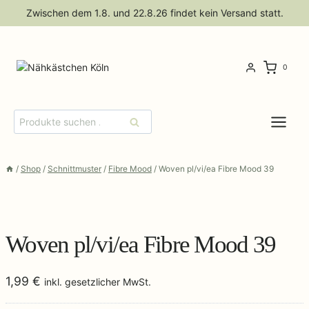
Zum
Zwischen dem 1.8. und 22.8.26 findet kein Versand statt.
Inhalt
springen
0
Suchen
Suchen
nach:
/
Shop
/
Schnittmuster
/
Fibre Mood
/
Woven pl/vi/ea Fibre Mood 39
Woven pl/vi/ea Fibre Mood 39
1,99
€
inkl. gesetzlicher MwSt.