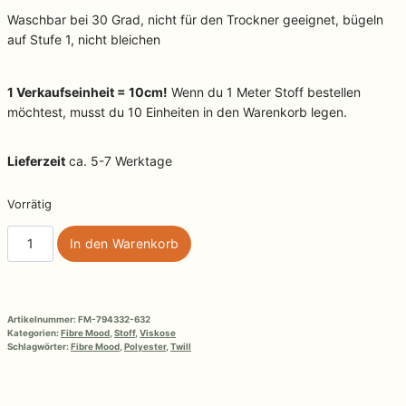
Waschbar bei 30 Grad, nicht für den Trockner geeignet, bügeln
auf Stufe 1, nicht bleichen
1 Verkaufseinheit = 10cm!
Wenn du 1 Meter Stoff bestellen
möchtest, musst du 10 Einheiten in den Warenkorb legen.
Lieferzeit
ca. 5-7 Werktage
Vorrätig
Woven
In den Warenkorb
pl/vi/ea
Fibre
Mood
39
Artikelnummer:
FM-794332-632
Menge
Kategorien:
Fibre Mood
,
Stoff
,
Viskose
Schlagwörter:
Fibre Mood
,
Polyester
,
Twill