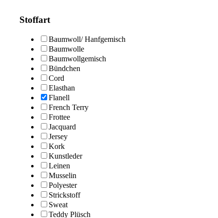
Stoffart
Baumwoll/ Hanfgemisch
Baumwolle
Baumwollgemisch
Bündchen
Cord
Elasthan
Flanell
French Terry
Frottee
Jacquard
Jersey
Kork
Kunstleder
Leinen
Musselin
Polyester
Strickstoff
Sweat
Teddy Plüsch