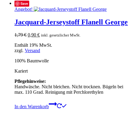
Save
Angebot!
Jacquard-Jerseystoff Flanell George
Ursprünglicher
Aktueller
1,79
€
0,90
€
inkl. gesetzlicher MwSt.
Preis
Preis
Enthält 19% MwSt.
war:
ist:
zzgl.
Versand
1,79 €
0,90 €.
100% Baumwolle
Kariert
Pflegehinweise:
Handwäsche. Nicht bleichen. Nicht trocknen. Bügeln bei
max. 110 Grad. Reinigung mit Perchlorethylen
In den Warenkorb