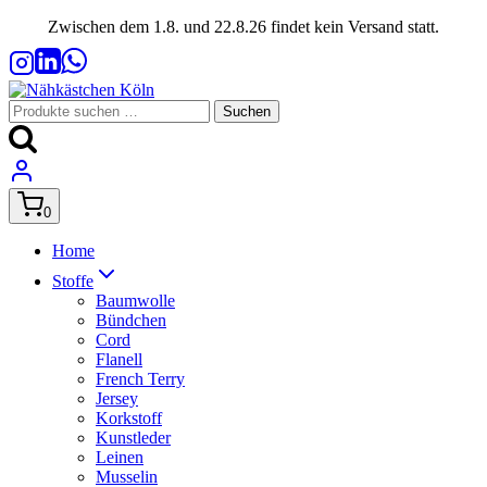
Zum
Zwischen dem 1.8. und 22.8.26 findet kein Versand statt.
Inhalt
springen
Suchen
Suchen
nach:
0
Home
Stoffe
Baumwolle
Bündchen
Cord
Flanell
French Terry
Jersey
Korkstoff
Kunstleder
Leinen
Musselin