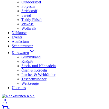
Outdoorstoff
Polyester
Strickstoff
Sweat
Teddy Plüsch
Viskose
Wollwalk
Nähkurse
Events
Acufactum
Schnittmuster
Kurzwaren
Gummiband
Knöpfe
Steck- und Nähnadeln
Ösen & Kordeln
Patches & Webbänder
Taschenzubehör
Werkzeuge
Über uns