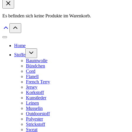
Es befinden sich keine Produkte im Warenkorb.
Home
Untermenü
Stoffe
umschalten
Baumwolle
Bündchen
Cord
Flanell
French Terry
Jersey
Korkstoff
Kunstleder
Leinen
Musselin
Outdoorstoff
Polyester
Strickstoff
Sweat