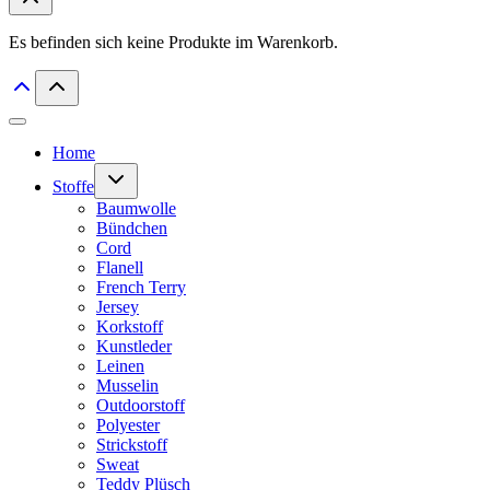
Es befinden sich keine Produkte im Warenkorb.
Home
Untermenü
Stoffe
umschalten
Baumwolle
Bündchen
Cord
Flanell
French Terry
Jersey
Korkstoff
Kunstleder
Leinen
Musselin
Outdoorstoff
Polyester
Strickstoff
Sweat
Teddy Plüsch