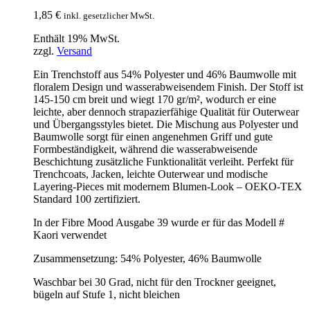
1,85
€
inkl. gesetzlicher MwSt.
Enthält 19% MwSt.
zzgl.
Versand
Ein Trenchstoff aus 54% Polyester und 46% Baumwolle mit
floralem Design und wasserabweisendem Finish. Der Stoff ist
145-150 cm breit und wiegt 170 gr/m², wodurch er eine
leichte, aber dennoch strapazierfähige Qualität für Outerwear
und Übergangsstyles bietet. Die Mischung aus Polyester und
Baumwolle sorgt für einen angenehmen Griff und gute
Formbeständigkeit, während die wasserabweisende
Beschichtung zusätzliche Funktionalität verleiht. Perfekt für
Trenchcoats, Jacken, leichte Outerwear und modische
Layering-Pieces mit modernem Blumen-Look – OEKO-TEX
Standard 100 zertifiziert.
In der Fibre Mood Ausgabe 39 wurde er für das Modell #
Kaori verwendet
Zusammensetzung: 54% Polyester, 46% Baumwolle
Waschbar bei 30 Grad, nicht für den Trockner geeignet,
bügeln auf Stufe 1, nicht bleichen