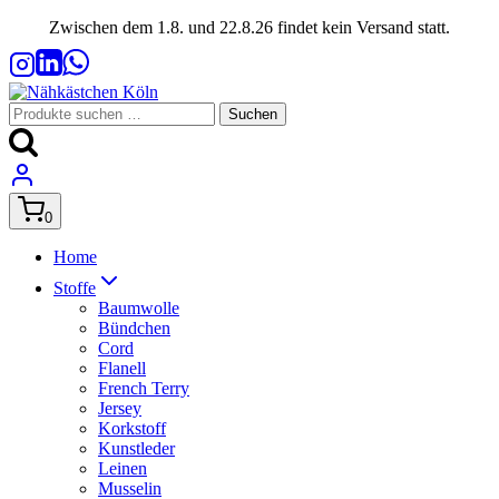
Zum
Zwischen dem 1.8. und 22.8.26 findet kein Versand statt.
Inhalt
springen
Suchen
Suchen
nach:
0
Home
Stoffe
Baumwolle
Bündchen
Cord
Flanell
French Terry
Jersey
Korkstoff
Kunstleder
Leinen
Musselin