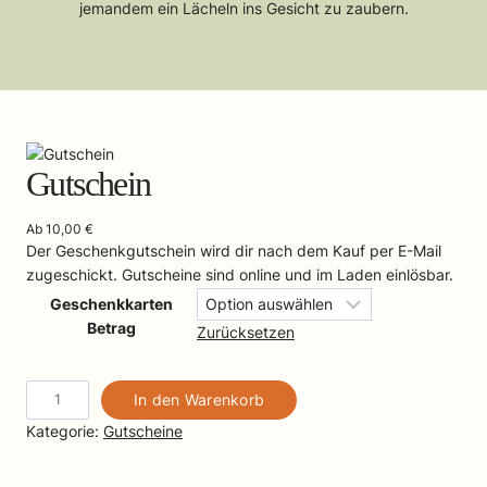
jemandem ein Lächeln ins Gesicht zu zaubern.
Gutschein
Ab
10,00
€
Der Geschenkgutschein wird dir nach dem Kauf per E-Mail
zugeschickt. Gutscheine sind online und im Laden einlösbar.
Geschenkkarten
Betrag
Zurücksetzen
G
In den Warenkorb
u
Kategorie:
Gutscheine
t
s
c