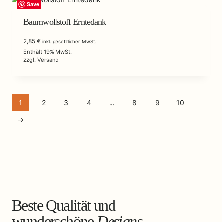
Save
Baumwollstoff Erntedank
2,85
€
inkl. gesetzlicher MwSt.
Enthält 19% MwSt.
zzgl.
Versand
1
2
3
4
…
8
9
10
→
Beste Qualität und
wunderschöne
Designs