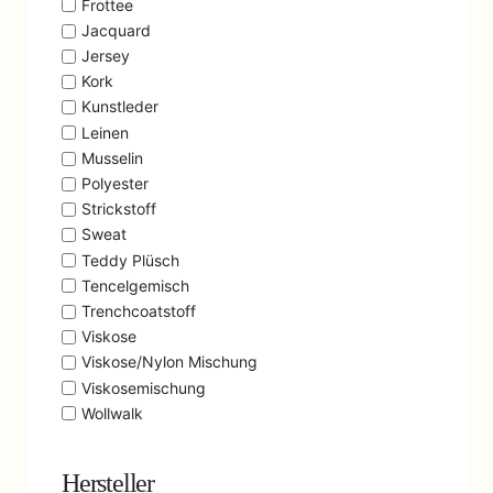
Frottee
Jacquard
Jersey
Kork
Kunstleder
Leinen
Musselin
Polyester
Strickstoff
Sweat
Teddy Plüsch
Tencelgemisch
Trenchcoatstoff
Viskose
Viskose/Nylon Mischung
Viskosemischung
Wollwalk
Hersteller