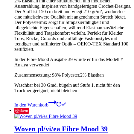
2% Elasthan mit einer strukturierten und modischen
Ausstrahlung, inspiriert von handgefertigten Crochet-Designs.
Der Stoff ist 150 cm breit und wiegt 210 gr/m², wodurch er
eine mittelschwere Qualität mit angenehmem Stretch bietet.
Der Polyestermix sorgt für Strapazierfähigkeit und
pflegeleichte Eigenschaften, während Elasthan zusätzliche
Flexibilität und Tragekomfort verleiht. Perfekt für Kleider,
Tops, Röcke, Co-ords und auffällige Fashionstyles mit
trendiger und raffinierter Optik – OEKO-TEX Standard 100
zertifiziert.
In der Fibre Mood Ausgabe 39 wurde er für das Modell #
Amaya verwendet
Zusammensetzung: 98% Polyester,2% Elasthan
Waschbar bei 30 Grad, bügeln auf Stufe 1, nicht für den
Trockner geeignet, nicht bleichen
In den Warenkorb
Save
Woven pl/vi/ea Fibre Mood 39