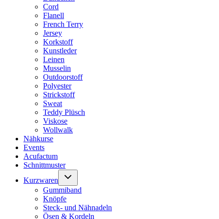
Cord
Flanell
French Terry
Jersey
Korkstoff
Kunstleder
Leinen
Musselin
Outdoorstoff
Polyester
Strickstoff
Sweat
Teddy Plüsch
Viskose
Wollwalk
Nähkurse
Events
Acufactum
Schnittmuster
Untermenü
Kurzwaren
umschalten
Gummiband
Knöpfe
Steck- und Nähnadeln
Ösen & Kordeln