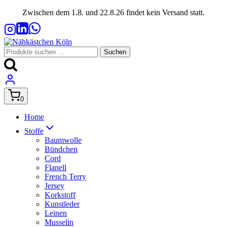
Zum
Zwischen dem 1.8. und 22.8.26 findet kein Versand statt.
Inhalt
springen
Suchen
Suchen
nach:
0
Home
Stoffe
Baumwolle
Bündchen
Cord
Flanell
French Terry
Jersey
Korkstoff
Kunstleder
Leinen
Musselin