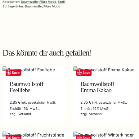
Fibre
Kategorien:
Baumwolle
,
Fibre Mood
,
Stoff
Schlagwörter:
Baumwolle
,
Fibre Mood
Mood
39
Menge
Das könnte dir auch gefallen!
Save
Save
Baumwollstoff
Baumwollstoff
Eselliebe
Emma Kakao
2,85
€
2,85
€
inkl. gesetzlicher MwSt.
inkl. gesetzlicher MwSt.
Enthält 19% MwSt.
Enthält 19% MwSt.
zzgl.
Versand
zzgl.
Versand
Save
Save