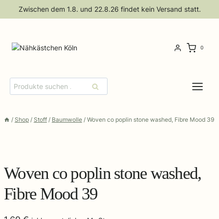
Zum
Zwischen dem 1.8. und 22.8.26 findet kein Versand statt.
Inhalt
springen
0
Suchen
Suchen
nach:
/
Shop
/
Stoff
/
Baumwolle
/
Woven co poplin stone washed, Fibre Mood 39
Woven co poplin stone washed,
Fibre Mood 39