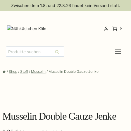
Zum
Zwischen dem 1.8. und 22.8.26 findet kein Versand statt.
Inhalt
springen
0
Suchen
Suchen
nach:
/
Shop
/
Stoff
/
Musselin
/
Musselin Double Gauze Jenke
Musselin Double Gauze Jenke