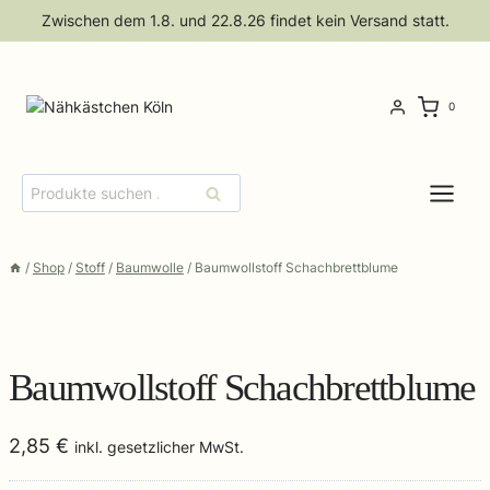
Zum
Zwischen dem 1.8. und 22.8.26 findet kein Versand statt.
Inhalt
springen
0
Suchen
Suchen
nach:
/
Shop
/
Stoff
/
Baumwolle
/
Baumwollstoff Schachbrettblume
Baumwollstoff Schachbrettblume
2,85
€
inkl. gesetzlicher MwSt.