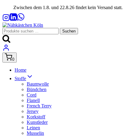
Zum
Zwischen dem 1.8. und 22.8.26 findet kein Versand statt.
Inhalt
springen
Suchen
Suchen
nach:
0
Home
Stoffe
Baumwolle
Bündchen
Cord
Flanell
French Terry
Jersey
Korkstoff
Kunstleder
Leinen
Musselin