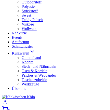
Outdoorstoff
Polyester
Strickstoff
Sweat
Teddy Plüsch
Viskose
Wollwalk
Nähkurse
Events
Acufactum
Schnittmuster
Kurzwaren
Gummiband
Knöpfe
Steck- und Nähnadeln
Ösen & Kordeln
Patches & Webbänder
Taschenzubehör
Werkzeuge
Über uns