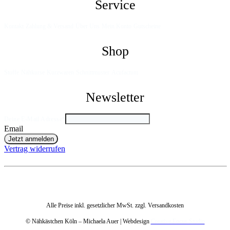
Service
Kontakt
Zahlung & Versand
Über Uns
Mein Konto
Gutscheine
Shop
Stoffe
Nähkurse
Kurzwaren
Schnittmuster
Acufactum
Newsletter
Deine E-Mail Adresse
*
Email
Jetzt anmelden
Vertrag widerrufen
Alle Preise inkl. gesetzlicher MwSt. zzgl. Versandkosten
© Nähkästchen Köln – Michaela Auer | Webdesign
Creative Focus Studio