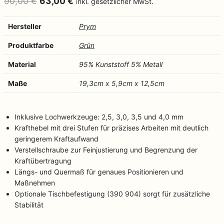
Ursprünglicher
Aktueller
90,00
€
63,00
€
inkl. gesetzlicher MwSt.
Preis
Preis
Hersteller
Prym
war:
ist:
90,00 €
63,00 €.
Produktfarbe
Grün
Material
95% Kunststoff 5% Metall
Maße
19,3cm x 5,9cm x 12,5cm
Inklusive Lochwerkzeuge: 2,5, 3,0, 3,5 und 4,0 mm
Krafthebel mit drei Stufen für präzises Arbeiten mit deutlich
geringerem Kraftaufwand
Verstellschraube zur Feinjustierung und Begrenzung der
Kraftübertragung
Längs- und Quermaß für genaues Positionieren und
Maßnehmen
Optionale Tischbefestigung (390 904) sorgt für zusätzliche
Stabilität