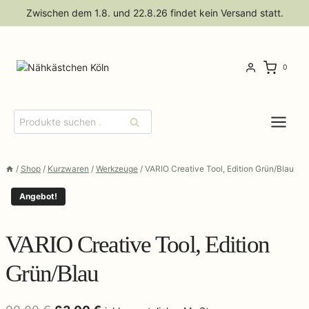
Zum
Zwischen dem 1.8. und 22.8.26 findet kein Versand statt.
Inhalt
springen
0
Suchen
Suchen
nach:
/
Shop
/
Kurzwaren
/
Werkzeuge
/
VARIO Creative Tool, Edition Grün/Blau
Angebot!
VARIO Creative Tool, Edition
Grün/Blau