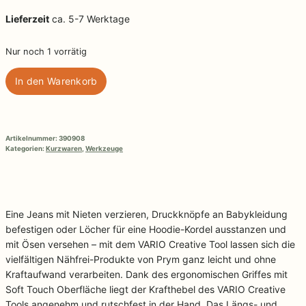
Lieferzeit
ca. 5-7 Werktage
Nur noch 1 vorrätig
VARIO
In den Warenkorb
Creative
Tool,
Edition
Grün/Blau
Artikelnummer:
390908
Menge
Kategorien:
Kurzwaren
,
Werkzeuge
Eine Jeans mit Nieten verzieren, Druckknöpfe an Babykleidung
befestigen oder Löcher für eine Hoodie-Kordel ausstanzen und
mit Ösen versehen – mit dem VARIO Creative Tool lassen sich die
vielfältigen Nähfrei-Produkte von Prym ganz leicht und ohne
Kraftaufwand verarbeiten. Dank des ergonomischen Griffes mit
Soft Touch Oberfläche liegt der Krafthebel des VARIO Creative
Tools angenehm und rutschfest in der Hand. Das Längs- und