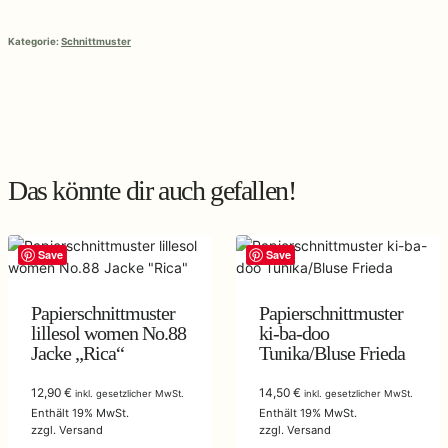
doo
Mini-
Kategorie:
Schnittmuster
Set
Jungen
Menge
Das könnte dir auch gefallen!
Save
Save
Papierschnittmuster
Papierschnittmuster
lillesol women No.88
ki-ba-doo
Jacke „Rica“
Tunika/Bluse Frieda
12,90
€
14,50
€
inkl. gesetzlicher MwSt.
inkl. gesetzlicher MwSt.
Enthält 19% MwSt.
Enthält 19% MwSt.
zzgl.
Versand
zzgl.
Versand