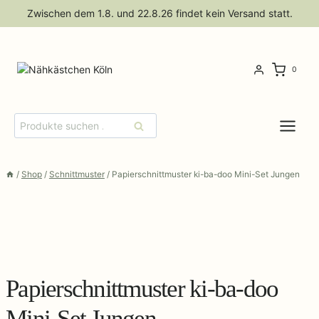
Zum
Zwischen dem 1.8. und 22.8.26 findet kein Versand statt.
Inhalt
springen
0
Suchen
Suchen
nach:
/
Shop
/
Schnittmuster
/
Papierschnittmuster ki-ba-doo Mini-Set Jungen
Papierschnittmuster ki-ba-doo
Mini-Set Jungen