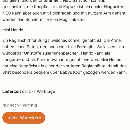
Schultern und den Unterarmen. NEO ist schön schlank
geschnitten, die Knopfleiste mit Kapuze ist ein cooler Hingucker.
NEO kann aber auch mit Polokragen und mit kurzem Arm genäht
werden! Ein Schnitt mit vielen Möglichkeiten.
mini Henric
Ein Raglanshirt für Jungs, welches schnell genäht ist. Die Ärmel
haben einen Patch, der ihnen eine tolle Form gibt. So lassen sich
wunderbar Unistoffe zusammenpatchen. Henric kann als
Langarm- und als Kurzarmvariante genäht werden. Mini Henric
hat eine Knopfleiste in einer der vorderen Raglannähte, damit das
Shirt besonders bequem über Babys Kopf gezogen werden kann.
Lieferzeit
ca. 5-7 Werktage
Nur noch 1 vorrätig
Papierschnittmuster
In den Warenkorb
ki-
ba-