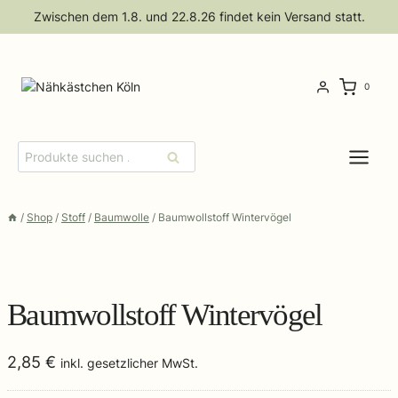
Zum
Zwischen dem 1.8. und 22.8.26 findet kein Versand statt.
Inhalt
springen
0
Suchen
Suchen
nach:
/
Shop
/
Stoff
/
Baumwolle
/
Baumwollstoff Wintervögel
Baumwollstoff Wintervögel
2,85
€
inkl. gesetzlicher MwSt.