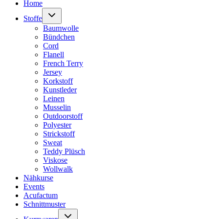
Home
Untermenü
Stoffe
umschalten
Baumwolle
Bündchen
Cord
Flanell
French Terry
Jersey
Korkstoff
Kunstleder
Leinen
Musselin
Outdoorstoff
Polyester
Strickstoff
Sweat
Teddy Plüsch
Viskose
Wollwalk
Nähkurse
Events
Acufactum
Schnittmuster
Untermenü