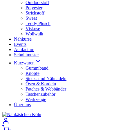
Outdoorstoff
Polyester
Strickstoff
Sweat
Teddy Plüsch
Viskose
Wollwalk
Nähkurse
Events
Acufactum
Schnittmuster
Kurzwaren
Gummiband
Knöpfe
Steck- und Nähnadeln
Ösen & Kordeln
Patches & Webbänder
Taschenzubehör
Werkzeuge
Über uns