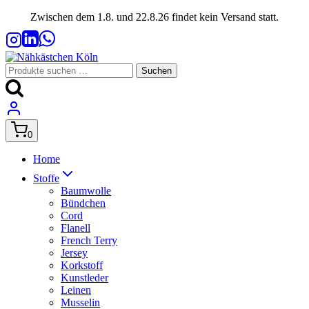
Zum
Zwischen dem 1.8. und 22.8.26 findet kein Versand statt.
Inhalt
springen
Suchen
Suchen
nach:
0
Home
Stoffe
Baumwolle
Bündchen
Cord
Flanell
French Terry
Jersey
Korkstoff
Kunstleder
Leinen
Musselin