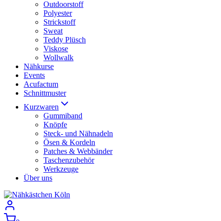
Outdoorstoff
Polyester
Strickstoff
Sweat
Teddy Plüsch
Viskose
Wollwalk
Nähkurse
Events
Acufactum
Schnittmuster
Kurzwaren
Gummiband
Knöpfe
Steck- und Nähnadeln
Ösen & Kordeln
Patches & Webbänder
Taschenzubehör
Werkzeuge
Über uns