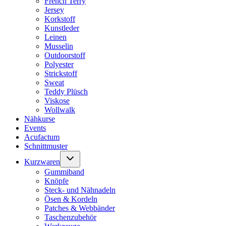
French Terry
Jersey
Korkstoff
Kunstleder
Leinen
Musselin
Outdoorstoff
Polyester
Strickstoff
Sweat
Teddy Plüsch
Viskose
Wollwalk
Nähkurse
Events
Acufactum
Schnittmuster
Untermenü
Kurzwaren
umschalten
Gummiband
Knöpfe
Steck- und Nähnadeln
Ösen & Kordeln
Patches & Webbänder
Taschenzubehör