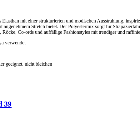
lasthan mit einer strukturierten und modischen Ausstrahlung, inspirier
t angenehmem Stretch bietet. Der Polyestermix sorgt für Strapazierfähi
ps, Röcke, Co-ords und auffällige Fashionstyles mit trendiger und raffi
ya verwendet
er geeignet, nicht bleichen
d 39