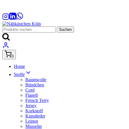
Zum
Inhalt
springen
Suchen
Suchen
nach:
0
Home
Stoffe
Baumwolle
Bündchen
Cord
Flanell
French Terry
Jersey
Korkstoff
Kunstleder
Leinen
Musselin