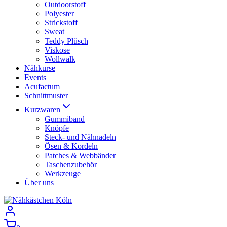
Outdoorstoff
Polyester
Strickstoff
Sweat
Teddy Plüsch
Viskose
Wollwalk
Nähkurse
Events
Acufactum
Schnittmuster
Kurzwaren
Gummiband
Knöpfe
Steck- und Nähnadeln
Ösen & Kordeln
Patches & Webbänder
Taschenzubehör
Werkzeuge
Über uns