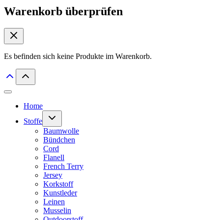
Warenkorb überprüfen
Es befinden sich keine Produkte im Warenkorb.
Home
Untermenü
Stoffe
umschalten
Baumwolle
Bündchen
Cord
Flanell
French Terry
Jersey
Korkstoff
Kunstleder
Leinen
Musselin
Outdoorstoff