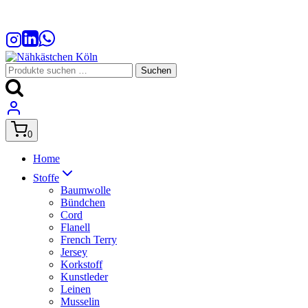
Zum
Inhalt
springen
Suchen
Suchen
nach:
0
Home
Stoffe
Baumwolle
Bündchen
Cord
Flanell
French Terry
Jersey
Korkstoff
Kunstleder
Leinen
Musselin