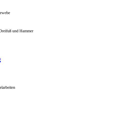
Gewebe
 Dreifuß und Hammer
g
larbeiten