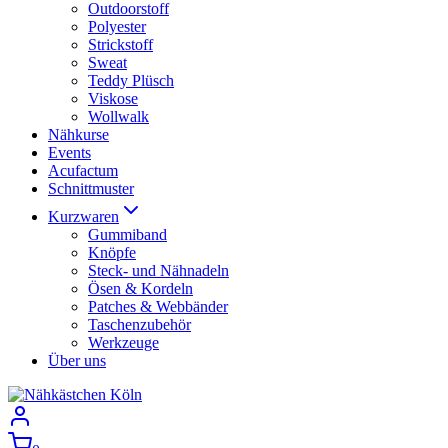
Outdoorstoff
Polyester
Strickstoff
Sweat
Teddy Plüsch
Viskose
Wollwalk
Nähkurse
Events
Acufactum
Schnittmuster
Kurzwaren
Gummiband
Knöpfe
Steck- und Nähnadeln
Ösen & Kordeln
Patches & Webbänder
Taschenzubehör
Werkzeuge
Über uns