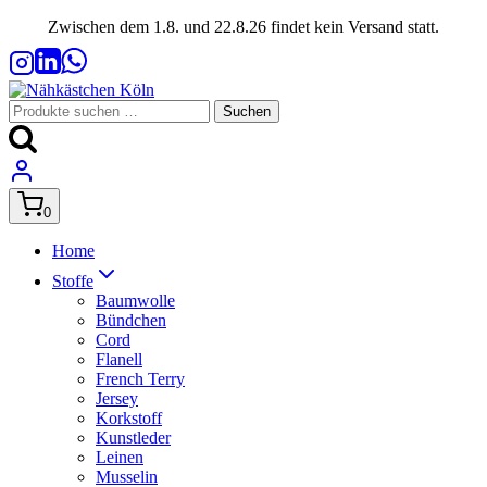
Zum
Zwischen dem 1.8. und 22.8.26 findet kein Versand statt.
Inhalt
springen
Suchen
Suchen
nach:
0
Home
Stoffe
Baumwolle
Bündchen
Cord
Flanell
French Terry
Jersey
Korkstoff
Kunstleder
Leinen
Musselin