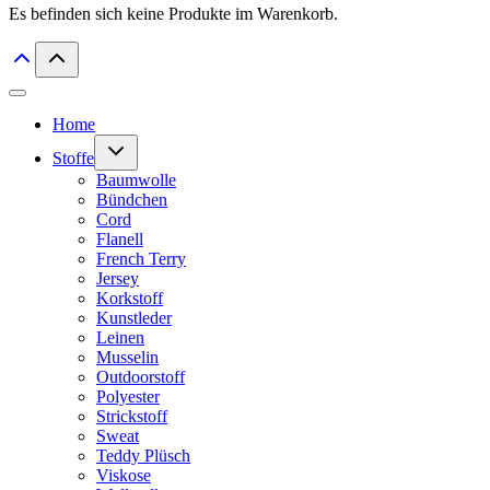
Es befinden sich keine Produkte im Warenkorb.
Home
Untermenü
Stoffe
umschalten
Baumwolle
Bündchen
Cord
Flanell
French Terry
Jersey
Korkstoff
Kunstleder
Leinen
Musselin
Outdoorstoff
Polyester
Strickstoff
Sweat
Teddy Plüsch
Viskose