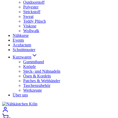
Outdoorstoff
Polyester
Strickstoff
Sweat
Teddy Plüsch
Viskose
Wollwalk
Nähkurse
Events
Acufactum
Schnittmuster
Kurzwaren
Gummiband
Knöpfe
Steck- und Nähnadeln
Ösen & Kordeln
Patches & Webbänder
Taschenzubehör
Werkzeuge
Über uns