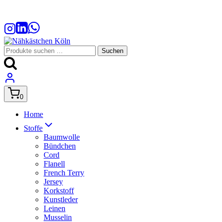
Zum
Inhalt
springen
Suchen
Suchen
nach:
0
Home
Stoffe
Baumwolle
Bündchen
Cord
Flanell
French Terry
Jersey
Korkstoff
Kunstleder
Leinen
Musselin