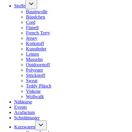
Untermenü
Stoffe
umschalten
Baumwolle
Bündchen
Cord
Flanell
French Terry
Jersey
Korkstoff
Kunstleder
Leinen
Musselin
Outdoorstoff
Polyester
Strickstoff
Sweat
Teddy Plüsch
Viskose
Wollwalk
Nähkurse
Events
Acufactum
Schnittmuster
Untermenü
Kurzwaren
umschalten