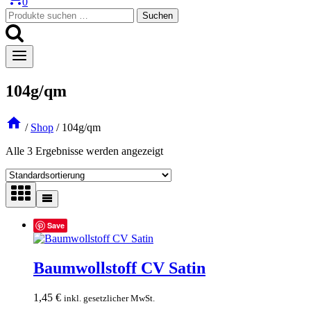
0
Suchen
Suchen
nach:
104g/qm
/
Shop
/
104g/qm
Alle 3 Ergebnisse werden angezeigt
Save
Baumwollstoff CV Satin
1,45
€
inkl. gesetzlicher MwSt.