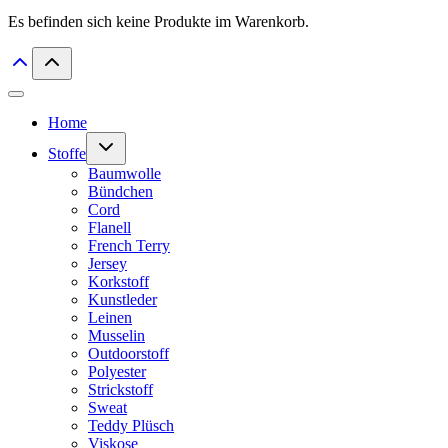
Es befinden sich keine Produkte im Warenkorb.
Home
Untermenü
Stoffe
umschalten
Baumwolle
Bündchen
Cord
Flanell
French Terry
Jersey
Korkstoff
Kunstleder
Leinen
Musselin
Outdoorstoff
Polyester
Strickstoff
Sweat
Teddy Plüsch
Viskose