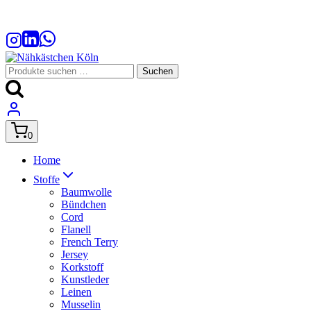
Zum
Inhalt
springen
Suchen
Suchen
nach:
0
Home
Stoffe
Baumwolle
Bündchen
Cord
Flanell
French Terry
Jersey
Korkstoff
Kunstleder
Leinen
Musselin