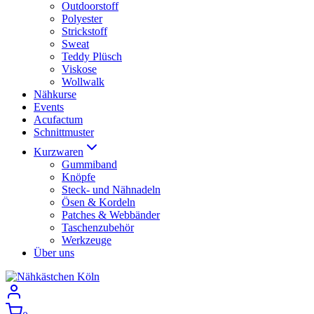
Outdoorstoff
Polyester
Strickstoff
Sweat
Teddy Plüsch
Viskose
Wollwalk
Nähkurse
Events
Acufactum
Schnittmuster
Kurzwaren
Gummiband
Knöpfe
Steck- und Nähnadeln
Ösen & Kordeln
Patches & Webbänder
Taschenzubehör
Werkzeuge
Über uns