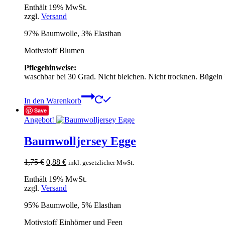
Enthält 19% MwSt.
war:
ist:
zzgl.
Versand
1,79 €
0,90 €.
97% Baumwolle, 3% Elasthan
Motivstoff Blumen
Pflegehinweise:
waschbar bei 30 Grad. Nicht bleichen. Nicht trocknen. Bügeln
In den Warenkorb
Save
Angebot!
Baumwolljersey Egge
Ursprünglicher
Aktueller
1,75
€
0,88
€
inkl. gesetzlicher MwSt.
Preis
Preis
Enthält 19% MwSt.
war:
ist:
zzgl.
Versand
1,75 €
0,88 €.
95% Baumwolle, 5% Elasthan
Motivstoff Einhörner und Feen