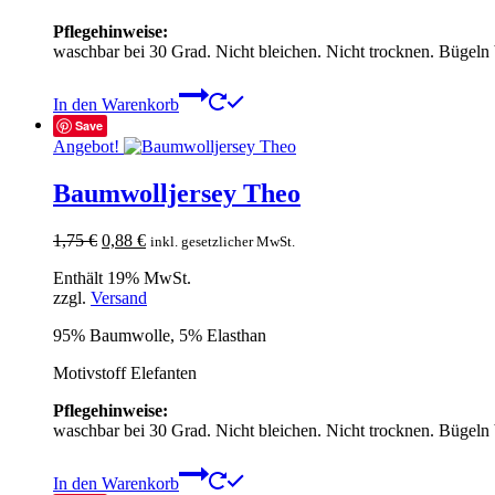
Pflegehinweise:
waschbar bei 30 Grad. Nicht bleichen. Nicht trocknen. Bügeln
In den Warenkorb
Save
Angebot!
Baumwolljersey Theo
Ursprünglicher
Aktueller
1,75
€
0,88
€
inkl. gesetzlicher MwSt.
Preis
Preis
Enthält 19% MwSt.
war:
ist:
zzgl.
Versand
1,75 €
0,88 €.
95% Baumwolle, 5% Elasthan
Motivstoff Elefanten
Pflegehinweise:
waschbar bei 30 Grad. Nicht bleichen. Nicht trocknen. Bügeln
In den Warenkorb