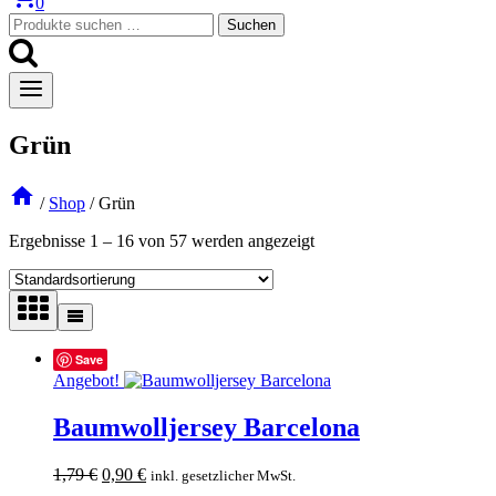
0
Suchen
Suchen
nach:
Grün
/
Shop
/
Grün
Ergebnisse 1 – 16 von 57 werden angezeigt
Save
Angebot!
Baumwolljersey Barcelona
Ursprünglicher
Aktueller
1,79
€
0,90
€
inkl. gesetzlicher MwSt.
Preis
Preis