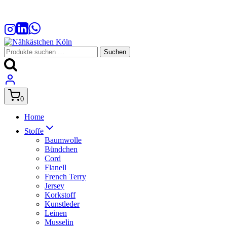
Zum
Inhalt
springen
Suchen
Suchen
nach:
0
Home
Stoffe
Baumwolle
Bündchen
Cord
Flanell
French Terry
Jersey
Korkstoff
Kunstleder
Leinen
Musselin