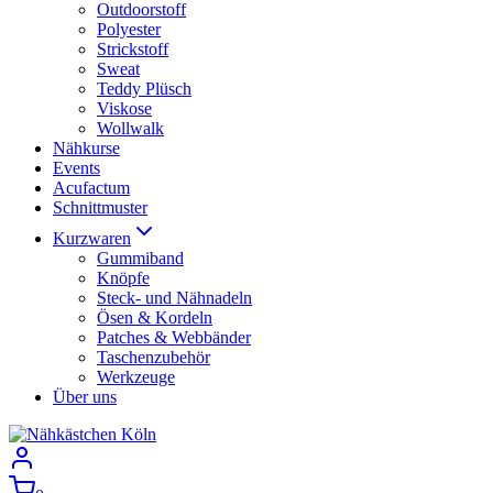
Outdoorstoff
Polyester
Strickstoff
Sweat
Teddy Plüsch
Viskose
Wollwalk
Nähkurse
Events
Acufactum
Schnittmuster
Kurzwaren
Gummiband
Knöpfe
Steck- und Nähnadeln
Ösen & Kordeln
Patches & Webbänder
Taschenzubehör
Werkzeuge
Über uns